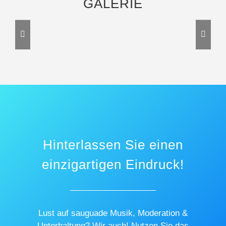
GALERIE
Hinterlassen Sie einen
einzigartigen Eindruck!
Lust auf sauguade Musik, Moderation &
Unterhaltung? Wir auch! Nutzen Sie das