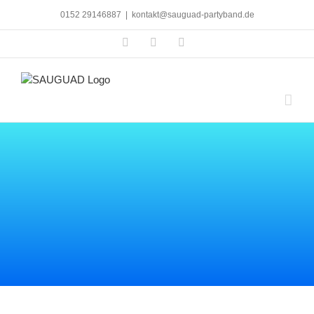
Skip
0152 29146887
|
kontakt@sauguad-partyband.de
to
content
Facebook
Instagram
YouTube